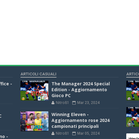
ARTICOLI CASUALI
ARTIC
fice -
The Manager 2024 Special
Edition - Aggiornamento
Gioco PC
Nitro81
Mar 23, 2024
Winning Eleven -
C
Aggiornamento rose 2024
campionati principali
Nitro81
Mar 05, 2024
no -