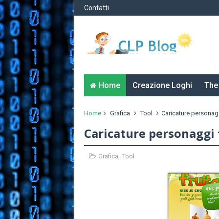
Contatti
Home
Creazione Loghi
The
Home
Grafica
Tool
Caricature personagg
Caricature personaggi 
Grafica
,
Tool