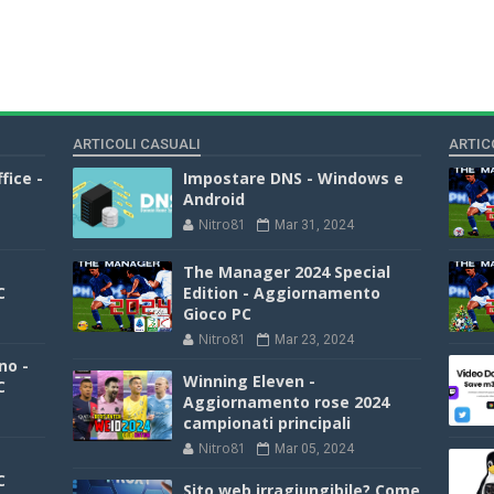
ARTICOLI CASUALI
ARTIC
fice -
Impostare DNS - Windows e
Android
Nitro81
Mar 31, 2024
The Manager 2024 Special
C
Edition - Aggiornamento
Gioco PC
Nitro81
Mar 23, 2024
no -
Winning Eleven -
C
Aggiornamento rose 2024
campionati principali
Nitro81
Mar 05, 2024
C
Sito web irragiungibile? Come