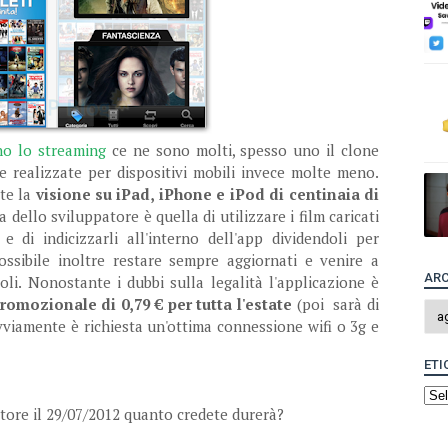
no lo streaming
ce ne sono molti, spesso uno il clone
te realizzate per dispositivi mobili invece molte meno.
te la
visione su iPad, iPhone e iPod di centinaia di
dea dello sviluppatore è quella di utilizzare i film caricati
 di indicizzarli all'interno dell'app dividendoli per
ossibile inoltre restare sempre aggiornati e venire a
ARC
li. Nonostante i dubbi sulla legalità l'applicazione è
romozionale di 0,79 € per tutta l'estate
(poi sarà di
vviamente è richiesta un'ottima connessione wifi o 3g e
ETI
store il 29/07/2012 quanto credete durerà?