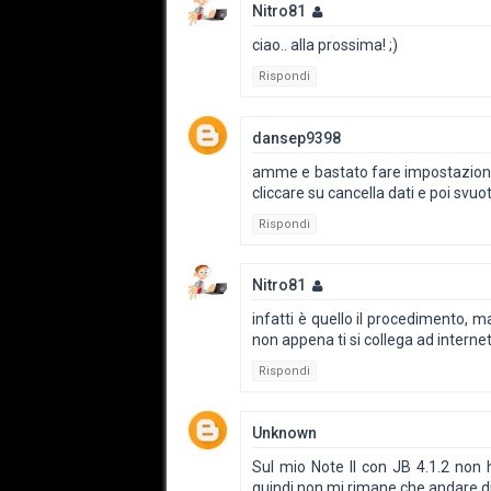
Nitro81
ciao.. alla prossima! ;)
Rispondi
dansep9398
amme e bastato fare impostazioni/ge
cliccare su cancella dati e poi svu
Rispondi
Nitro81
infatti è quello il procedimento, 
non appena ti si collega ad internet 
Rispondi
Unknown
Sul mio Note II con JB 4.1.2 non h
quindi non mi rimane che andare d