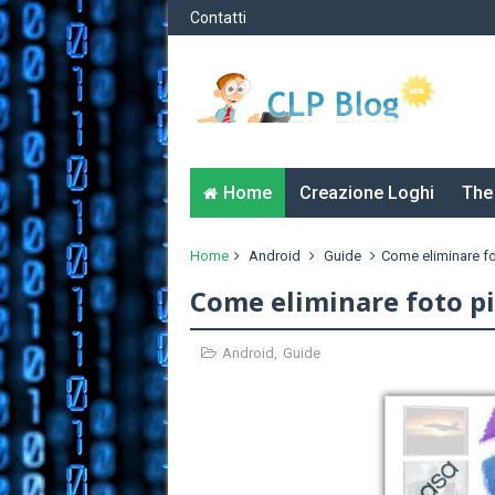
Contatti
Home
Creazione Loghi
The
Home
Android
Guide
Come eliminare fo
Come eliminare foto pi
Android
,
Guide