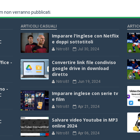
 non verranno pubblicati.
ARTICOLI CASUALI
ARTIC
Imparare l'Inglese con Netflix
C
e doppi sottotitoli
Nitro81
Jul 30, 2024
fice -
Convertire link file condiviso
google drive in download
diretto
Nitro81
Jun 19, 2024
no -
Imparare inglese con serie tv
C
e film
Nitro81
Apr 21, 2024
Salvare video Youtube in MP3
C
online 2024
Nitro81
Apr 06, 2024