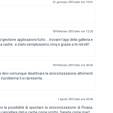
31 gennaio 2013 alle ore 10:51
18 febbraio 2013 alle ore 12:25
stione applicazioni/tutto.....trovare l'app della galleria e
ota cache...e stato semplicissimo cmq e grazie a te nitro81
18 febbraio 2013 alle ore 20:26
ma devi comunque disattivare la sincronizzazione altrimenti
il problema ti si ripresenta...
1 aprile 2013 alle ore 02:06
o la possibilità di spuntare la sincronizzazione di Picasa,
i cancellare dati e cache come scritto. Sapete come mai?