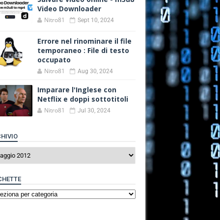
Video Downloader
Nitro81
Sept 10, 2024
Errore nel rinominare il file
temporaneo : File di testo
occupato
Nitro81
Aug 30, 2024
Imparare l'Inglese con
Netflix e doppi sottotitoli
Nitro81
Jul 30, 2024
HIVIO
CHETTE