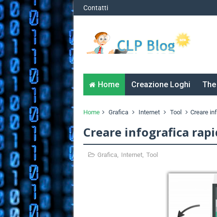
Contatti
Home
Creazione Loghi
The
Home
Grafica
Internet
Tool
Creare in
Creare infografica rap
Grafica
,
Internet
,
Tool