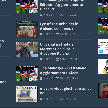
Edition - Aggiornamento
Gioco PC
Nitro81
Apr 14, 2023
Eye of the Beholder in
C
italiano con mappa
Nitro81
Apr 08, 2023
no -
Università stradale
C
Matematica d'Italia -
Giuseppe Polone
Nitro81
Feb 03, 2023
C
The Manager 2023 Italiano -
Aggiornamento Gioco PC
Nitro81
Sept 21, 2022
sioni
Giocare videogiochi AMIGA su
PC
Nitro81
Apr 15, 2022