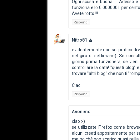
Ogni scusa è buona .....Adesso è l
funziona è lo 0.0000001 per cento.
Avete rotto !!!
Rispondi
Nitro81
evidentemente non sei pratico di 
nel giro di settimane). Se consult
giorno prima funzionerà, se vieni 
controllare la data! "questi blog" 
trovare "altri blog" che non ti "ro
Ciao
Rispondi
Anonimo
ciao :-)
se utilizzate Firefox come brows
alcuni creati appositamente per sa
ma poichè non scarico quasi nulla a