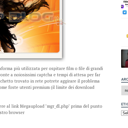
orma più utilizzata per ospitare film o file di grandi
ronte a noiosissimi captcha e tempi di attesa per far
ARC
chetto trovato in rete potrete aggirare il problema
come foste utenti premium (il limite dei download
ETI
ere al link Megaupload "mgr_dl.php" prima del punto
ostro browser