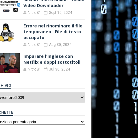
Video Downloader
Nitro81
Sept 10, 2024
Errore nel rinominare il file
temporaneo : File di testo
occupato
Nitro81
Aug 30, 2024
Imparare l'Inglese con
Netflix e doppi sottotitoli
Nitro81
Jul 30, 2024
HIVIO
CHETTE