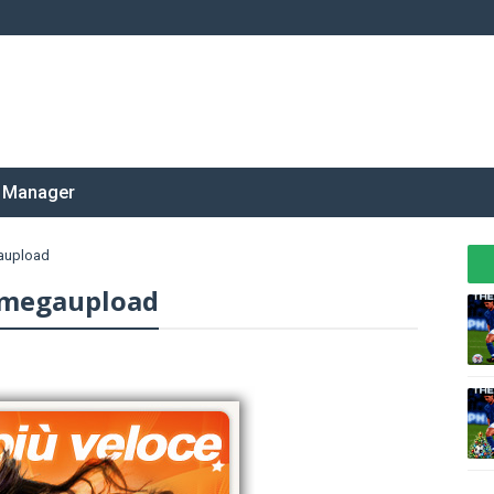
 Manager
gaupload
a megaupload