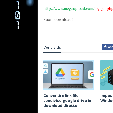
http://www.megaupload.com/
mgr_dl.ph
Buoni download!
Condividi:
Fac
Convertire link file
Impos
condiviso google drive in
Windo
download diretto