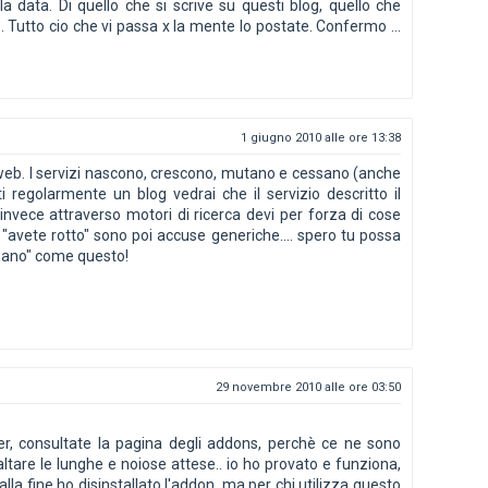
a data. Di quello che si scrive su questi blog, quello che
 Tutto cio che vi passa x la mente lo postate. Confermo ...
1 giugno 2010 alle ore 13:38
web. I servizi nascono, crescono, mutano e cessano (anche
i regolarmente un blog vedrai che il servizio descritto il
invece attraverso motori di ricerca devi per forza di cose
e "avete rotto" sono poi accuse generiche.... spero tu possa
mpano" come questo!
29 novembre 2010 alle ore 03:50
er, consultate la pagina degli addons, perchè ce ne sono
ltare le lunghe e noiose attese.. io ho provato e funziona,
lla fine ho disinstallato l'addon, ma per chi utilizza questo