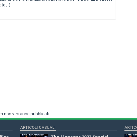
ta ;-)
 non verranno pubblicati.
ARTICOLI CASUALI
ARTIC
fice -
The Manager 2023 Special