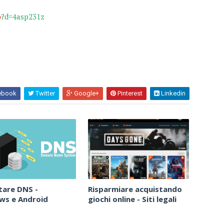
p
?d=4asp231z
ebook
Twitter
Google+
Pinterest
Linkedin
tare DNS -
Risparmiare acquistando
ws e Android
giochi online - Siti legali