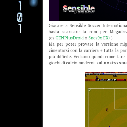
Giocare a Sensible Soccer Internationa
basta scaricare la rom per Megadri
(es.
GENPlusDroid
o
Snes9x EX+
)
Ma per poter provare la versione migl
cimentarsi con la carriera e tutta la pa
più difficile. Vediamo quindi come fare
giochi di calcio moderni,
sul nostro sm