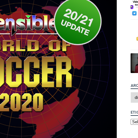
ARC
ETI