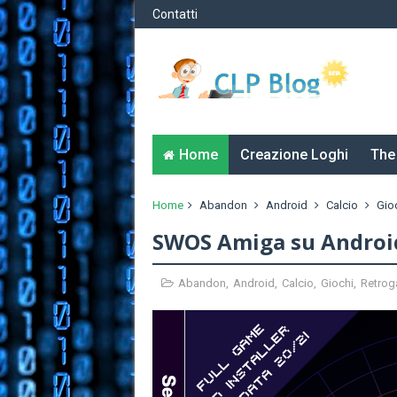
Contatti
Home
Creazione Loghi
The
Home
Abandon
Android
Calcio
Gio
SWOS Amiga su Androi
Abandon
,
Android
,
Calcio
,
Giochi
,
Retro