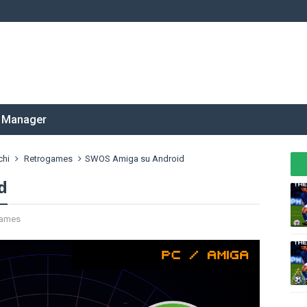
 Manager
chi
Retrogames
SWOS Amiga su Android
d
games