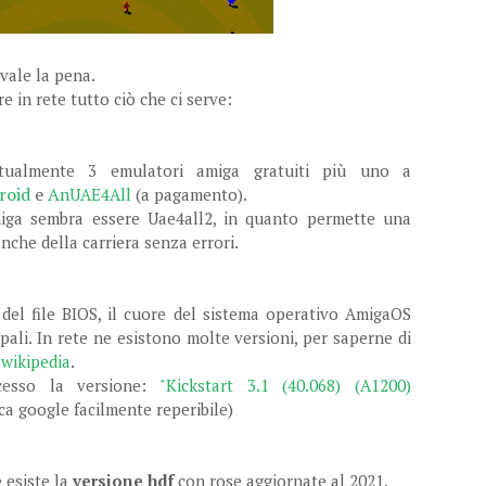
 vale la pena.
 in rete tutto ciò che ci serve:
tualmente 3 emulatori amiga gratuiti più uno a
roid
e
A
nUAE4All
(a pagamento).
miga sembra essere Uae4all2, in quanto permette una
nche della carriera senza errori.
del file BIOS, il cuore del sistema operativo AmigaOS
li. In rete ne esistono molte versioni, per saperne di
a
wikipedia
.
cesso la versione:
"Kickstart 3.1 (40.068) (A1200)
ca google facilmente reperibile)
 esiste la
versione hdf
con rose aggiornate al 2021.