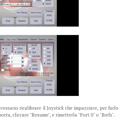
cessario ricalibrare il Joystick che impazzisce, per farlo
rta, cliccare "Resume", e rimetterla "Port 0" o "Both".