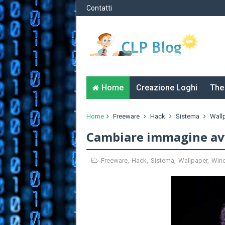
Contatti
Home
Creazione Loghi
The
Home
Freeware
Hack
Sistema
Wall
Cambiare immagine a
Freeware
,
Hack
,
Sistema
,
Wallpaper
,
Win