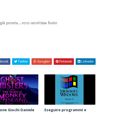
ià pronta... ecco un'ottima fonte
ebook
Twitter
Google+
Pinterest
Linkedin
ione Giochi Daniele
Eseguire programmi e