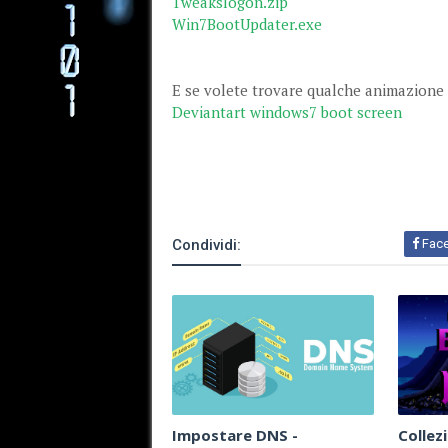
Tweakslogon.zip
Win7BootUpdater.exe
E se volete trovare qualche animazione g
Deviantart windows7 boot screen
Condividi:
Fac
Impostare DNS -
Collez