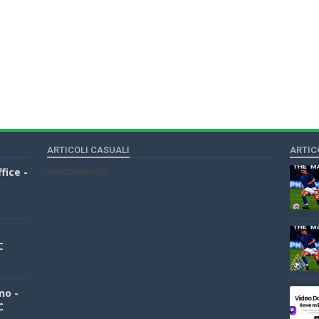
ARTICOLI CASUALI
ARTIC
fice -
randomposts
C
no -
C