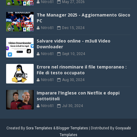
Nitro81
May 27, 2026
The Manager 2025 - Aggiornamento Gioco
PC
Nitro81
Dec 15, 2024
Salvare video online - m3u8 Video
Downloader
Nitro81
Sept 10, 2024
Errore nel rinominare il file temporaneo :
File di testo occupato
Nitro81
Aug 30, 2024
Imparare l'Inglese con Netflix e doppi
sottotitoli
Nitro81
Jul 30, 2024
Created By
Sora Templates
&
Blogger Templates
| Distributed By
Gooyaabi
Templates