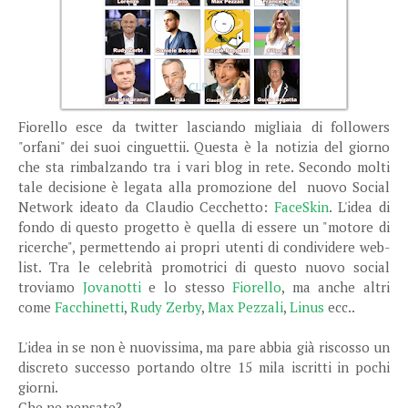
Fiorello esce da twitter lasciando migliaia di followers
"orfani" dei suoi cinguettii. Questa è la notizia del giorno
che sta rimbalzando tra i vari blog in rete. Secondo molti
tale decisione è legata alla promozione del nuovo Social
Network ideato da Claudio Cecchetto:
FaceSkin
. L'idea di
fondo di questo progetto è quella di essere un "motore di
ricerche", permettendo ai propri utenti di condividere web-
list. Tra le celebrità promotrici di questo nuovo social
troviamo
Jovanotti
e lo stesso
Fiorello
, ma anche altri
come
Facchinetti
,
Rudy Zerby
,
Max Pezzali
,
Linus
ecc..
L'idea in se non è nuovissima, ma pare abbia già riscosso un
discreto successo portando oltre 15 mila iscritti in pochi
giorni.
Che ne pensate?