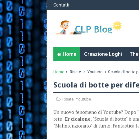
Contatti
Home
Creazione Loghi
The
Home
Risate
Youtube
Scuola di botte p
Scuola di botte per di
Risate
,
Youtube
Un nuovo fenomeno di Youtube? Dopo "
rete:
Er cicalone
. "Scuola di botte" è u
"Malintenzionato" di turno. Fantastica la