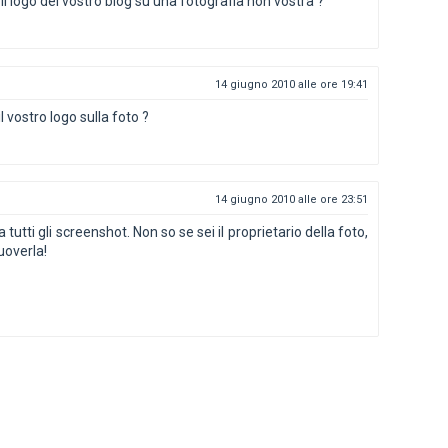
l logo del vostro blog su una fotografia non vostra ?
14 giugno 2010 alle ore 19:41
 vostro logo sulla foto ?
14 giugno 2010 alle ore 23:51
tti gli screenshot. Non so se sei il proprietario della foto,
overla!