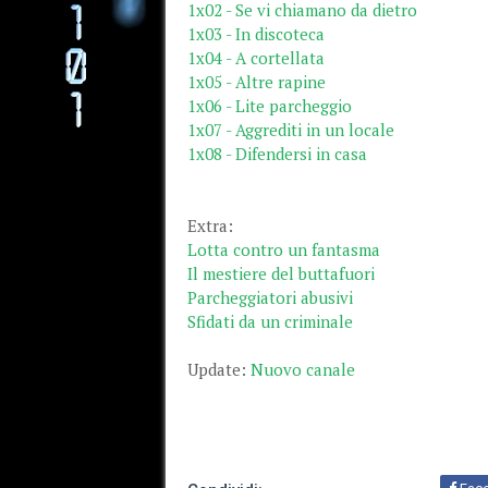
1x02 - Se vi chiamano da dietro
1x03 - In discoteca
1x04 - A cortellata
1x05 - Altre rapine
1x06 - Lite parcheggio
1x07 - Aggrediti in un locale
1x08 - Difendersi in casa
Extra:
Lotta contro un fantasma
Il mestiere del buttafuori
Parcheggiatori abusivi
Sfidati da un criminale
Update:
Nuovo canale