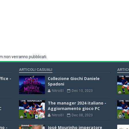
 non verranno pubblicati.
ARTICOLI CASUALI
ARTIC
fice -
Collezione Giochi Daniele
Spadoni
Nitro81
Dec 10, 2023
The manager 2024 italiano -
C
Aggiornamento gioco PC
Nitro81
Dec 08, 2023
no -
José Mourinho imperatore