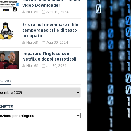
Video Downloader
Nitro81
Sept 10, 2024
Errore nel rinominare il file
temporaneo : File di testo
occupato
Nitro81
Aug 30, 2024
Imparare l'Inglese con
Netflix e doppi sottotitoli
Nitro81
Jul 30, 2024
HIVIO
CHETTE