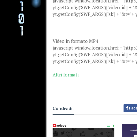
javascript:window.location.href = 'http:
yt.getConfig('SWF_ARGS')['video_id'] + "
yt.getConfig('SWF_ARGS')['sk'] + '&t=' + 
Video in formato MP4
javascript:window.location.href = 'http:
yt.getConfig('SWF_ARGS')['video_id'] + 
yt.getConfig('SWF_ARGS')['sk'] + '&t=' + 
Altri formati
Condividi:
Fac