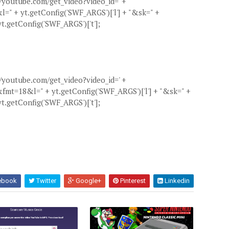
//youtube.com/get_video?video_id=' +
&l=" + yt.getConfig('SWF_ARGS')['l'] + "&sk=" +
yt.getConfig('SWF_ARGS')['t'];
//youtube.com/get_video?video_id=' +
"&fmt=18&l=" + yt.getConfig('SWF_ARGS')['l'] + "&sk=" +
yt.getConfig('SWF_ARGS')['t'];
ebook
Twitter
Google+
Pinterest
Linkedin