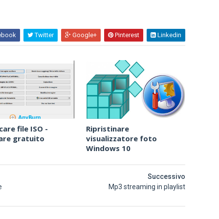
ebook
Twitter
Google+
Pinterest
Linkedin
are file ISO -
Ripristinare
re gratuito
visualizzatore foto
Windows 10
Successivo
e
Mp3 streaming in playlist