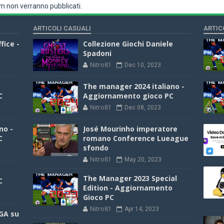
 non verranno pubblicati.
ARTICOLI CASUALI
ARTIC
fice -
Collezione Giochi Daniele
Spadoni
Nitro81
Dec 10, 2023
The manager 2024 italiano -
C
Aggiornamento gioco PC
Nitro81
Dec 08, 2023
no -
José Mourinho imperatore
C
romano Conference Lueague
sfondo
Nitro81
May 20, 2023
The Manager 2023 Special
C
Edition - Aggiornamento
Gioco PC
Nitro81
Apr 14, 2023
GA su