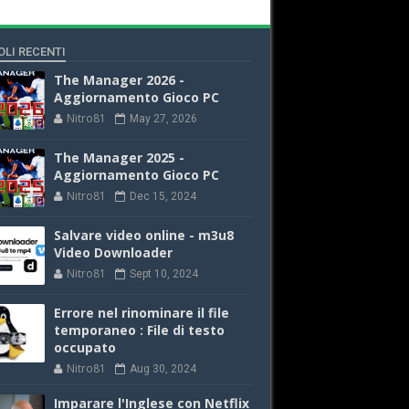
OLI RECENTI
The Manager 2026 -
Aggiornamento Gioco PC
Nitro81
May 27, 2026
The Manager 2025 -
Aggiornamento Gioco PC
Nitro81
Dec 15, 2024
Salvare video online - m3u8
Video Downloader
Nitro81
Sept 10, 2024
Errore nel rinominare il file
temporaneo : File di testo
occupato
Nitro81
Aug 30, 2024
Imparare l'Inglese con Netflix