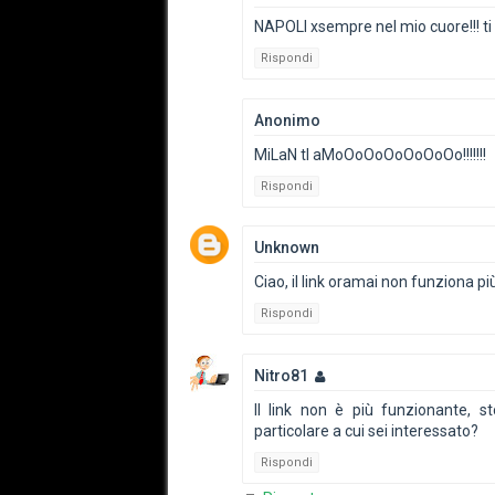
NAPOLI xsempre nel mio cuore!!! ti AmOoOo
Rispondi
Anonimo
MiLaN tI aMoOoOoOoOoOoOo!!!!!!!
Rispondi
Unknown
Ciao, il link oramai non funziona più
Rispondi
Nitro81
Il link non è più funzionante, st
particolare a cui sei interessato?
Rispondi