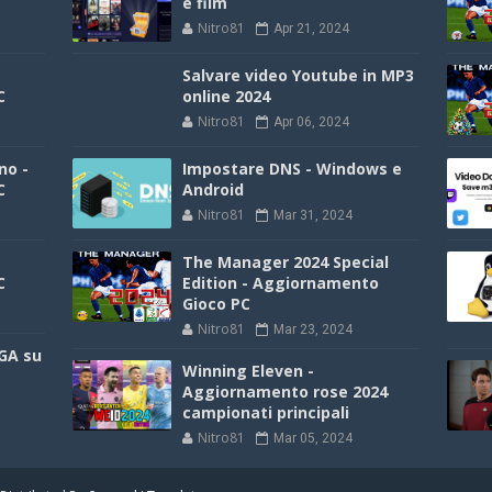
e film
Nitro81
Apr 21, 2024
Salvare video Youtube in MP3
C
online 2024
Nitro81
Apr 06, 2024
no -
Impostare DNS - Windows e
C
Android
Nitro81
Mar 31, 2024
The Manager 2024 Special
C
Edition - Aggiornamento
Gioco PC
Nitro81
Mar 23, 2024
GA su
Winning Eleven -
Aggiornamento rose 2024
campionati principali
Nitro81
Mar 05, 2024