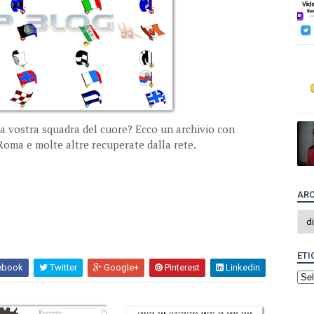
la vostra squadra del cuore? Ecco un archivio con
 Roma e molte altre recuperate dalla rete.
ARC
ETI
ebook
Twitter
Google+
Pinterest
Linkedin