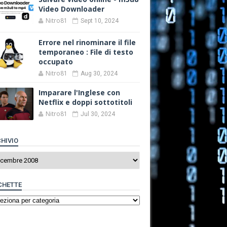
Video Downloader
Nitro81
Sept 10, 2024
Errore nel rinominare il file
temporaneo : File di testo
occupato
Nitro81
Aug 30, 2024
Imparare l'Inglese con
Netflix e doppi sottotitoli
Nitro81
Jul 30, 2024
HIVIO
CHETTE