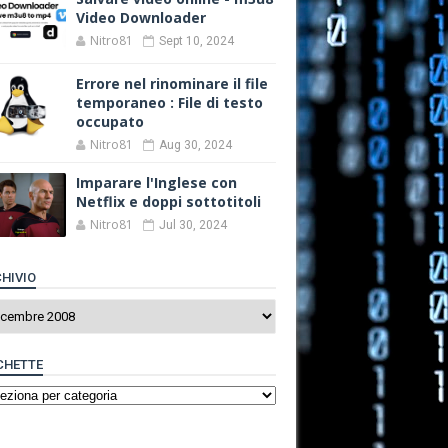
Video Downloader
Nitro81
Sept 10, 2024
Errore nel rinominare il file
temporaneo : File di testo
occupato
Nitro81
Aug 30, 2024
Imparare l'Inglese con
Netflix e doppi sottotitoli
Nitro81
Jul 30, 2024
HIVIO
CHETTE