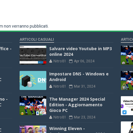
 non verranno pubblicati.
ARTICOLI CASUALI
ARTIC
fice -
Salvare video Youtube in MP3
online 2024
Nitro81
Apr 06, 2024
Impostare DNS - Windows e
C
Android
Nitro81
Mar 31, 2024
no -
The Manager 2024 Special
C
Edition - Aggiornamento
Gioco PC
Nitro81
Mar 23, 2024
Winning Eleven -
C