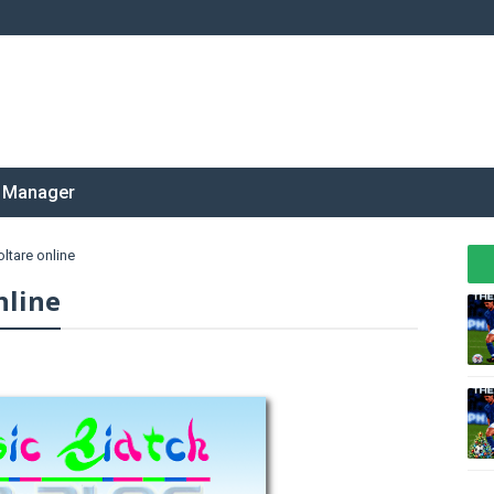
 Manager
ltare online
nline