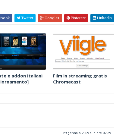
ebook
Twitter
Google+
Pinterest
Linkedin
ste e addon italiani
Film in streaming gratis
giornamento]
Chromecast
29 gennaio 2009 alle ore 02:39