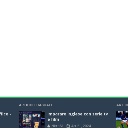
ARTICOLI CASUALI
ARTIC
fice -
Imparare inglese con serie tv
e film
Nitro81
Apr 21, 2024