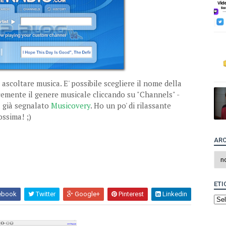
ascoltare musica. E' possibile scegliere il nome della
cemente il genere musicale cliccando su "Channels" -
l già segnalato
Musicovery
. Ho un po' di rilassante
ossima! ;)
ARC
ETI
ebook
Twitter
Google+
Pinterest
Linkedin