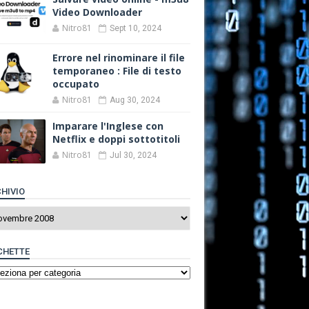
Video Downloader
Nitro81
Sept 10, 2024
Errore nel rinominare il file
temporaneo : File di testo
occupato
Nitro81
Aug 30, 2024
Imparare l'Inglese con
Netflix e doppi sottotitoli
Nitro81
Jul 30, 2024
HIVIO
CHETTE