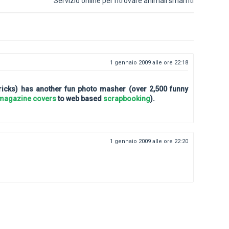
Servizio online per ritrovare animali smarriti
1 gennaio 2009 alle ore 22:18
tricks) has another fun photo masher (over 2,500 funny
magazine covers
to web based
scrapbooking
).
1 gennaio 2009 alle ore 22:20