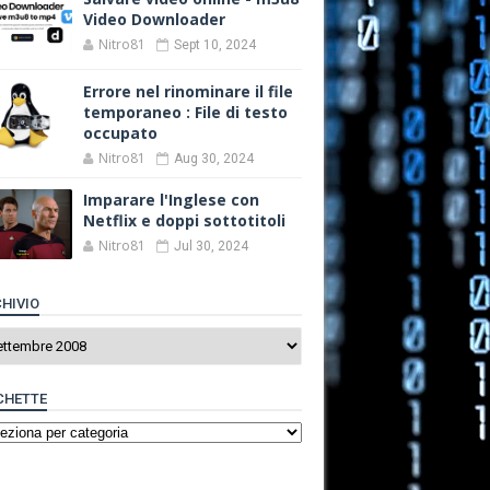
Video Downloader
Nitro81
Sept 10, 2024
Errore nel rinominare il file
temporaneo : File di testo
occupato
Nitro81
Aug 30, 2024
Imparare l'Inglese con
Netflix e doppi sottotitoli
Nitro81
Jul 30, 2024
HIVIO
CHETTE