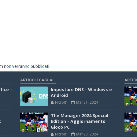
 non verranno pubblicati.
ARTICOLI CASUALI
ARTIC
fice -
Impostare DNS - Windows e
Android
Nitro81
Mar 31, 2024
The Manager 2024 Special
C
Edition - Aggiornamento
Gioco PC
Nitro81
Mar 23, 2024