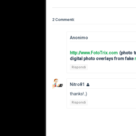
2 Commenti:
Anonimo
http://www.FotoTrix.com
(photo 
digital photo overlays from fake
Rispondi
Nitro81
thanks! ;)
Rispondi