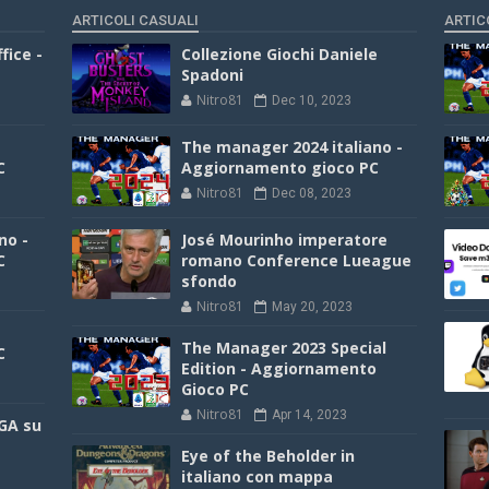
ARTICOLI CASUALI
ARTIC
fice -
Collezione Giochi Daniele
Spadoni
Nitro81
Dec 10, 2023
The manager 2024 italiano -
C
Aggiornamento gioco PC
Nitro81
Dec 08, 2023
no -
José Mourinho imperatore
C
romano Conference Lueague
sfondo
Nitro81
May 20, 2023
The Manager 2023 Special
C
Edition - Aggiornamento
Gioco PC
Nitro81
Apr 14, 2023
GA su
Eye of the Beholder in
italiano con mappa