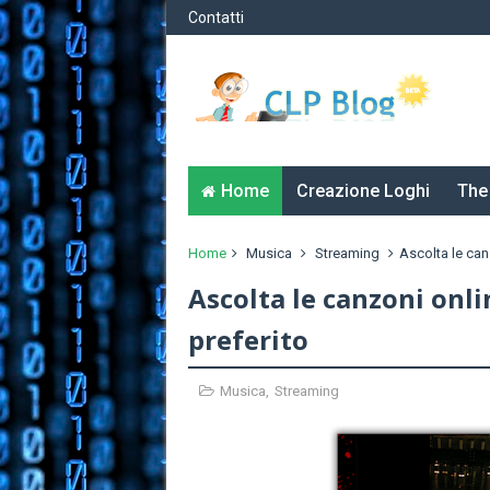
Contatti
Home
Creazione Loghi
The
Home
Musica
Streaming
Ascolta le can
Ascolta le canzoni onl
preferito
Musica
,
Streaming