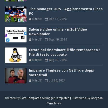
The Manager 2025 - Aggiornamento Gioco
PC
Nitro81
Dec 15, 2024
Salvare video online - m3u8 Video
Downloader
Nitro81
Sept 10, 2024
Errore nel rinominare il file temporaneo :
File di testo occupato
Nitro81
Aug 30, 2024
Imparare l'Inglese con Netflix e doppi
sottotitoli
Nitro81
Jul 30, 2024
Created By
Sora Templates
&
Blogger Templates
| Distributed By
Gooyaabi
Templates