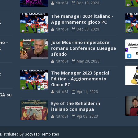
Nitro81
Dec 10, 2023
The manager 2024 italiano -
C
Aggiornamento gioco PC
Nitro81
Dec 08, 2023
no -
José Mourinho imperatore
C
romano Conference Lueague
sfondo
Nitro81
May 20, 2023
The Manager 2023 Special
C
Edition - Aggiornamento
Gioco PC
Nitro81
Apr 14, 2023
GA su
Eye of the Beholder in
italiano con mappa
Nitro81
Apr 08, 2023
 Distributed By
Gooyaabi Templates