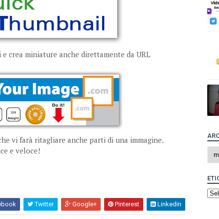
 e crea miniature anche direttamente da URL
ARC
che vi farà ritagliare anche parti di una immagine.
ice e veloce!
ETI
ebook
Twitter
Google+
Pinterest
Linkedin