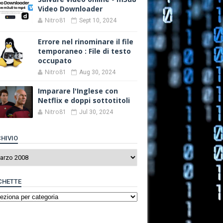
Video Downloader
Nitro81
Sept 10, 2024
Errore nel rinominare il file
temporaneo : File di testo
occupato
Nitro81
Aug 30, 2024
Imparare l'Inglese con
Netflix e doppi sottotitoli
Nitro81
Jul 30, 2024
HIVIO
CHETTE