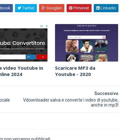
ebook
Twitter
Google+
Pinterest
Linkedin
e video Youtube in
Scaricare MP3 da
line 2024
Youtube - 2020
Successivo
ocale
Vdownloader salva e converte i video di youtube,
anche in mp3!
 non verranno pubblicati.