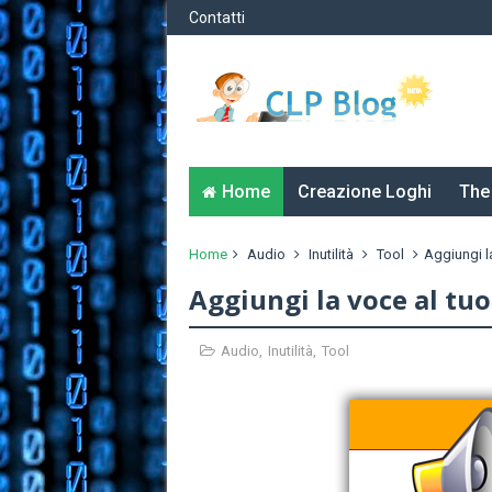
Contatti
Home
Creazione Loghi
The
Home
Audio
Inutilità
Tool
Aggiungi la
Aggiungi la voce al tuo
Audio
,
Inutilità
,
Tool