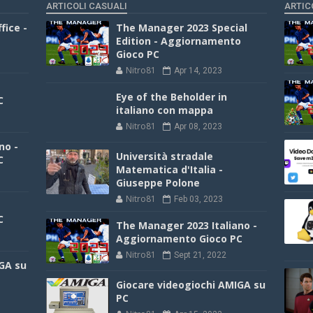
ARTICOLI CASUALI
ARTIC
fice -
The Manager 2023 Special
Edition - Aggiornamento
Gioco PC
Nitro81
Apr 14, 2023
Eye of the Beholder in
C
italiano con mappa
Nitro81
Apr 08, 2023
no -
Università stradale
C
Matematica d'Italia -
Giuseppe Polone
Nitro81
Feb 03, 2023
C
The Manager 2023 Italiano -
Aggiornamento Gioco PC
Nitro81
Sept 21, 2022
GA su
Giocare videogiochi AMIGA su
PC