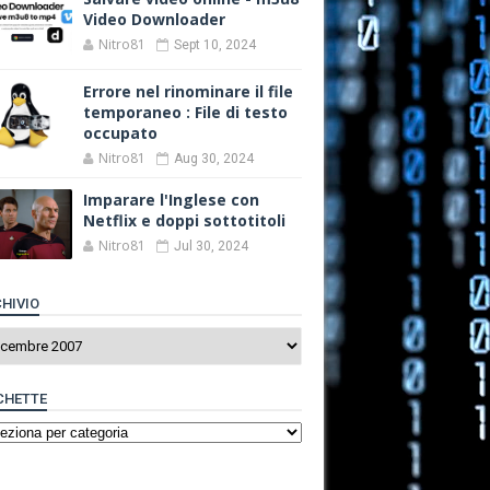
Video Downloader
Nitro81
Sept 10, 2024
Errore nel rinominare il file
temporaneo : File di testo
occupato
Nitro81
Aug 30, 2024
Imparare l'Inglese con
Netflix e doppi sottotitoli
Nitro81
Jul 30, 2024
HIVIO
CHETTE