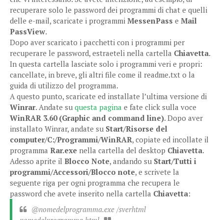
recuperare solo le password dei programmi di chat e quelli
delle e-mail, scaricate i programmi
MessenPass
e
Mail
PassView
.
Dopo aver scaricato i pacchetti con i programmi per
recuperare le password, estraeteli nella cartella
Chiavetta
.
In questa cartella lasciate solo i programmi veri e propri:
cancellate, in breve, gli altri file come il readme.txt o la
guida di utilizzo del programma.
A questo punto, scaricate ed installate l’ultima versione di
Winrar
. Andate su
questa pagina
e fate click sulla voce
WinRAR 3.60 (Graphic and command line)
. Dopo aver
installato Winrar, andate su
Start/Risorse del
computer/C:/Programmi/WinRAR
, copiate ed incollate il
programma
Rar.exe
nella cartella del desktop
Chiavetta
.
Adesso aprite il
Blocco Note
, andando su
Start/Tutti i
programmi/Accessori/Blocco note
, e scrivete la
seguente riga per ogni programma che recupera le
password che avete inserito nella cartella
Chiavetta
:
@nomedelprogramma.exe /sverhtml