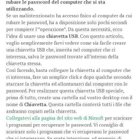
rubare le password del computer che si sta
utilizzando
.
Se un malintenzionato ha accesso fisico al computer da cui
rubare le password, ha a disposizione solo pochi secondi
per compiere l’”operazione”. Da questa necessità, ecco
l’idea di usare una
chiavetta USB
. Con questo articolo,
voglio semplicemente farvi vedere come sia facile creare
una chiavetta USB che, inserita nel computer che ci
interessa, salva le password trovate all’interno della
chiavetta stessa.
Così facendo, basta collegare la chiavetta al computer che
ci interessa, fare un semplice click e dopo qualche secondo
staccare la chiavetta ed allontanarci dal computer con le
password. Per realizzare questa chiavetta USB speciale,
prima di tutto, create una cartella sul vostro desktop con il
nome di
Chiavetta
. Questa cartella conterrà tutti i file che
andranno copiati nella chiavetta.
Collegatevi alla pagina del sito web di Nirsoft
per scaricare
i programmi per recuperare le password. Vi consiglio di
scaricare solo i programmi che vi recuperano le password
che vi interessano. Se avete intenzione, ad esempio, di