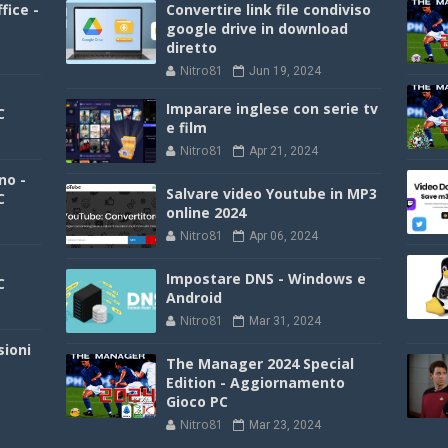
fice -
Convertire link file condiviso
google drive in download
diretto
Nitro81
Jun 19, 2024
Imparare inglese con serie tv
C
e film
Nitro81
Apr 21, 2024
no -
Salvare video Youtube in MP3
C
online 2024
Nitro81
Apr 06, 2024
Impostare DNS - Windows e
C
Android
Nitro81
Mar 31, 2024
sioni
The Manager 2024 Special
Edition - Aggiornamento
Gioco PC
Nitro81
Mar 23, 2024