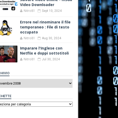
Video Downloader
Nitro81
Sept 10, 2024
Errore nel rinominare il file
temporaneo : File di testo
occupato
Nitro81
Aug 30, 2024
Imparare l'Inglese con
Netflix e doppi sottotitoli
Nitro81
Jul 30, 2024
HIVIO
CHETTE