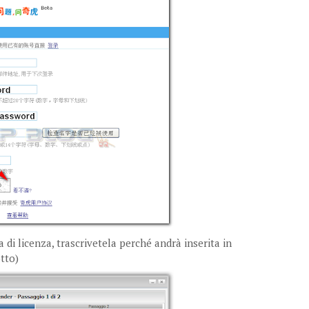
 di licenza, trascrivetela perché andrà inserita in
otto)