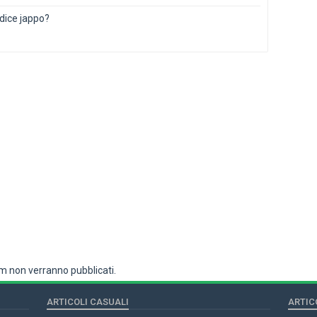
odice jappo?
 non verranno pubblicati.
ARTICOLI CASUALI
ARTIC